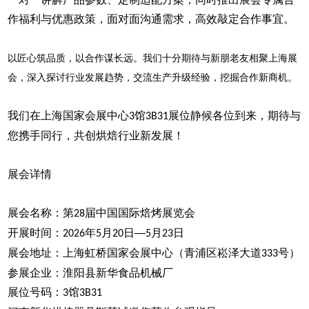
作福利与优惠政策，面对面沟通需求，高效敲定合作事宜。
以匠心筑品质，以合作谋长远。我们十分期待与新朋老友相聚上海展
会，深入探讨行业发展趋势，交流生产升级经验，挖掘合作新商机。
我们在上海国家会展中心
馆
展位静候各位到来，期待与
3
3B31
您携手同行，共创烘焙行业新发展！
展会详情
展会名称：第
届中国国际焙烤展览会
28
开展时间：
年
月
日—
月
日
2026
5
20
5
23
展会地址：上海虹桥国家会展中心（青浦区崧泽大道
号）
333
参展企业：淮阳县新华食品机械厂
展位号码：
馆
3
3B31